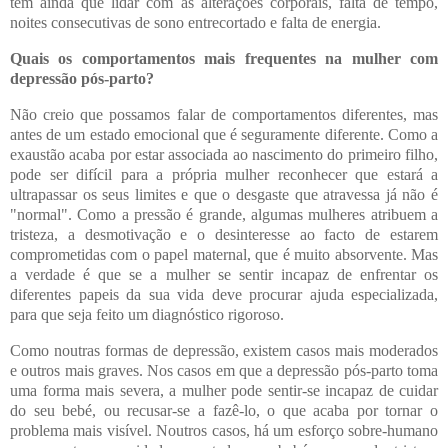
tem ainda que lidar com as alterações corporais, falta de tempo,
noites consecutivas de sono entrecortado e falta de energia.
Quais os comportamentos mais frequentes na mulher com
depressão pós-parto?
Não creio que possamos falar de comportamentos diferentes, mas
antes de um estado emocional que é seguramente diferente. Como a
exaustão acaba por estar associada ao nascimento do primeiro filho,
pode ser difícil para a própria mulher reconhecer que estará a
ultrapassar os seus limites e que o desgaste que atravessa já não é
"normal". Como a pressão é grande, algumas mulheres atribuem a
tristeza, a desmotivação e o desinteresse ao facto de estarem
comprometidas com o papel maternal, que é muito absorvente. Mas
a verdade é que se a mulher se sentir incapaz de enfrentar os
diferentes papeis da sua vida deve procurar ajuda especializada,
para que seja feito um diagnóstico rigoroso.
Como noutras formas de depressão, existem casos mais moderados
e outros mais graves. Nos casos em que a depressão pós-parto toma
uma forma mais severa, a mulher pode sentir-se incapaz de cuidar
do seu bebé, ou recusar-se a fazê-lo, o que acaba por tornar o
problema mais visível. Noutros casos, há um esforço sobre-humano