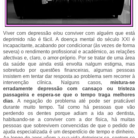
Viver com depressão e/ou conviver com alguém que está
deprimido não é fácil. A doença mental do século XXI é
incapacitante, acabando por condicionar (às vezes de forma
severa) o rendimento profissional e académico, as relações
afectivas e, claro, o amor-próprio. Por se tratar de uma área
da saúde que ainda está envolta nalgum estigma, mas
sobretudo por questões financeiras, algumas pessoas
insistem em tentar dar resposta ao problema sem recorrer à
intervenção clínica. Nalguns casos,
mistura-se
erradamente depressão com cansaço ou tristeza
passageira e espera-se que o tempo traga melhores
dias
. A negação do problema até pode ser praticável
durante muito tempo. Tal como há pessoas que vão
perdendo os dentes porque adiam a ida ao dentista,
habituando-se a conviver com a dor física, há muitas
pessoas que sobrevivem convencidas de que o pedido de
ajuda especializada é um desperdício de tempo e dinheiro.
Ao longo de anos vêem a sua vida deteriorar-se, sentem-se