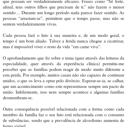
que possam ser verdadeiramente eficazes. Frases como “Sê forte,
afinal, tens outros filhos que precisam de ti.” não fazem o menor
sentido… Durante um longo período nada parece fazer sentido. As
pessoas “arrastam-se”, permitem que o tempo passe, mas não se
sentem verdadeiramente vivas.
Cada pessoa fará o luto à sua maneira e, de um modo geral, o
tempo é um bom aliado. Talvez a ferida nunca chegue a cicatrizar,
mas é impossível viver o resto da vida “em carne viva”.
O aprofundamento que fiz sobre o tema (quer através das leituras da
especialidade, quer através da experiência clínica) permitiu-me
perceber que as famílias podem reagir de modo muito diferente a
esta perda. Por exemplo, muitos casais não são capazes de continuar
unidos, o que os leva a optar pelo divórcio. Esperar-se-ia, se calhar,
que um acontecimento como este representasse sempre um pacto de
união. Infelizmente, isso nem sempre acontece e algumas famílias
desmembram-se.
Outra consequência possível relacionada com a forma como cada
membro da família faz o seu luto está relacionada com o consumo
de substâncias, sendo que a prevalência de alcoolismo aumenta de
forma visível.