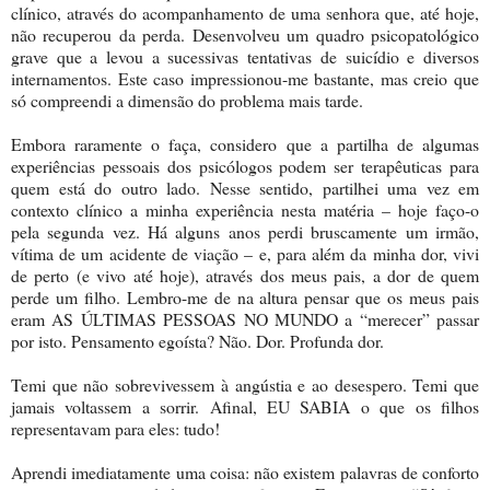
clínico, através do acompanhamento de uma senhora que, até hoje,
não recuperou da perda. Desenvolveu um quadro psicopatológico
grave que a levou a sucessivas tentativas de suicídio e diversos
internamentos. Este caso impressionou-me bastante, mas creio que
só compreendi a dimensão do problema mais tarde.
Embora raramente o faça, considero que a partilha de algumas
experiências pessoais dos psicólogos podem ser terapêuticas para
quem está do outro lado. Nesse sentido, partilhei uma vez em
contexto clínico a minha experiência nesta matéria – hoje faço-o
pela segunda vez. Há alguns anos perdi bruscamente um irmão,
vítima de um acidente de viação – e, para além da minha dor, vivi
de perto (e vivo até hoje), através dos meus pais, a dor de quem
perde um filho. Lembro-me de na altura pensar que os meus pais
eram AS ÚLTIMAS PESSOAS NO MUNDO a “merecer” passar
por isto. Pensamento egoísta? Não. Dor. Profunda dor.
Temi que não sobrevivessem à angústia e ao desespero. Temi que
jamais voltassem a sorrir. Afinal, EU SABIA o que os filhos
representavam para eles: tudo!
Aprendi imediatamente uma coisa: não existem palavras de conforto