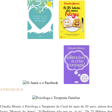
A PSICÓLOGA
Cláudia Morais é Psicóloga e Terapeuta de Casal há mais de 20 anos, autora dos
livros "Manual do Amor", "O Problema não sou eu, és tu", "Os 25 Hábitos dos