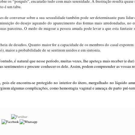
sobre os “porquês”, encararão tudo com mais serenidade. A frustração resulta quase
to é um tabu.
s de conversar sobre a sua sexualidade também pode ser determinante para lidar
inuição do desejo aquando do aparecimento das formas mais arredondadas, no e
suas parceiras. O medo de magoar a pessoa amada pode levar a que esta fantasie 
 cheia de desafios. Quanto maior for a capacidade de os membros do casal exporem 
ó), maior a probabilidade de se sentirem unidos e em sintonia.
ontudo, é natural que nesse período, muitas vezes, lhe apeteça mais receber (e dar
eus sentimentos e procure conhecer os dele. Assim, podem compreender as vossas r
 pois ele encontra-se protegido no interior do útero, mergulhado no líquido amn
surgirem algumas complicações, como hemorragia vaginal e ameaça de parto pré-ter