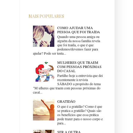
MAIS POPULARES
COMO AJUDAR UMA
PESSOA QUE FOI TRAÍDA
Quando uma pessoa amiga ou
alguém da nossa família revela
que foi traída, o que é que
podemos/devemos fazer para
ajudar? Pode ser tenta...
MULHERES QUE TRAEM
COM PESSOAS PRÓXIMAS
DO CASAL
Partilho hoje a entrevista que dei
recentemente à revista
SÁBADO a propósito do tema
"M ulheres que traem com pessoas próximas do
casal...
GRATIDÃO
O que é a gratidão? Como é que
se pratica a gratidão? Quais são
os benefícios que essa prática
pode trazer para o nosso corpo e
para...
SER A OUTRA