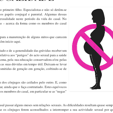
primeiro filho. Especialistas e não só detêm-se
dos papéis conjugal e parental. Algumas dessas
sexualidade neste período da vida do casal. No
tas – acerca da forma como os membros do casal
ir para a manutenção de alguns mitos que carecem
êm início aqui.
itado e de a generalidade das grávidas receber um
lativa aos “perigos” do acto sexual para a saúde
 tema, pela sua educação conservadora e/ou pelas
 as suas dúvidas em tempo útil. Deixam-se levar
ansmitidas de geração em geração, coibindo-se de
um dos cônjuges são ceifados pelo outro. E, como
r, ainda que o faça contrariado. Estes equívocos
os membros do casal, em particular se as “negas”
asal passar alguns meses sem relações sexuais. As dificuldades resultam quase sempr
se os cônjuges forem aconselhados a interromper a sua actividade sexual por q