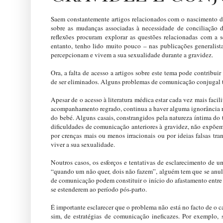
Saem constantemente artigos relacionados com o nascimento do 
sobre as mudanças associadas à necessidade de conciliação 
reflexões procuram explorar as questões relacionadas com a 
entanto, tenho lido muito pouco – nas publicações generalis
percepcionam e vivem a sua sexualidade durante a gravidez.
Ora, a falta de acesso a artigos sobre este tema pode contribu
de ser eliminados. Alguns problemas de comunicação conjugal t
Apesar de o acesso à literatura médica estar cada vez mais facil
acompanhamento regrado, continua a haver alguma ignorância re
do bebé. Alguns casais, constrangidos pela natureza íntima do
dificuldades de comunicação anteriores à gravidez, não expõem
por crenças mais ou menos irracionais ou por ideias falsas tr
viver a sua sexualidade.
Noutros casos, os esforços e tentativas de esclarecimento de 
“quando um não quer, dois não fazem”, alguém tem que se anula
de comunicação podem constituir o início do afastamento entre 
se estenderem ao período pós-parto.
É importante esclarecer que o problema não está no facto de o c
sim, de estratégias de comunicação ineficazes. Por exemplo, 