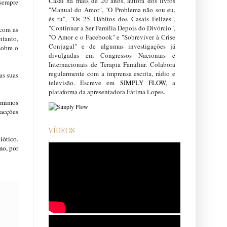
Casal há mais de 20 anos, autora dos livros
 sempre
"Manual do Amor", "O Problema não sou eu,
és tu", "Os 25 Hábitos dos Casais Felizes",
"Continuar a Ser Família Depois do Divórcio",
 com as
"O Amor e o Facebook" e "Sobreviver à Crise
ntanto,
Conjugal" e de algumas investigações já
sobre o
divulgadas em Congressos Nacionais e
Internacionais de Terapia Familiar. Colabora
regularmente com a imprensa escrita, rádio e
as suas
televisão. Escreve em
SIMPLY FLOW
, a
plataforma da apresentadora Fátima Lopes.
) mimos
eacções
VÍDEOS
iótico.
mo, por