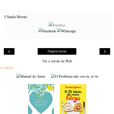
Cláudia Morais
‹
›
Página inicial
Ver a versão da Web
LIVROS