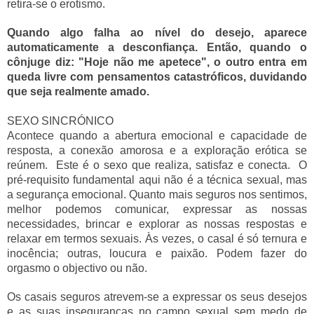
retira-se o erotismo.
Quando algo falha ao nível do desejo, aparece
automaticamente a desconfiança.
Então, quando o
cônjuge diz: "Hoje não me apetece", o outro entra em
queda livre com pensamentos catastróficos, duvidando
que seja realmente amado.
SEXO SINCRÓNICO
Acontece quando a abertura emocional e capacidade de
resposta, a conexão amorosa e a exploração erótica se
reúnem.
Este é o sexo que realiza, satisfaz e conecta.
O
pré-requisito fundamental aqui não é a técnica sexual, mas
a segurança emocional.
Quanto mais seguros nos sentimos,
melhor podemos comunicar, expressar as nossas
necessidades, brincar e explorar as nossas respostas e
relaxar em termos sexuais. Às vezes, o casal é só ternura e
inocência; outras, loucura e paixão. Podem fazer do
orgasmo o objectivo ou não.
Os casais seguros atrevem-se a expressar os seus desejos
e as suas inseguranças no campo sexual sem medo de