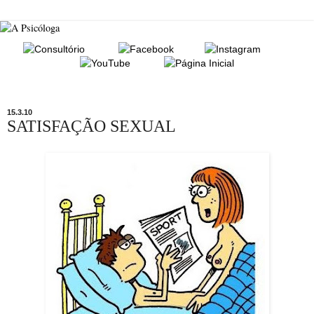
15.3.10
SATISFAÇÃO SEXUAL