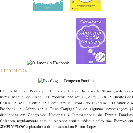
A PSICÓLOGA
Cláudia Morais é Psicóloga e Terapeuta de Casal há mais de 20 anos, autora dos
livros "Manual do Amor", "O Problema não sou eu, és tu", "Os 25 Hábitos dos
Casais Felizes", "Continuar a Ser Família Depois do Divórcio", "O Amor e o
Facebook" e "Sobreviver à Crise Conjugal" e de algumas investigações já
divulgadas em Congressos Nacionais e Internacionais de Terapia Familiar.
Colabora regularmente com a imprensa escrita, rádio e televisão. Escreve em
SIMPLY FLOW
, a plataforma da apresentadora Fátima Lopes.