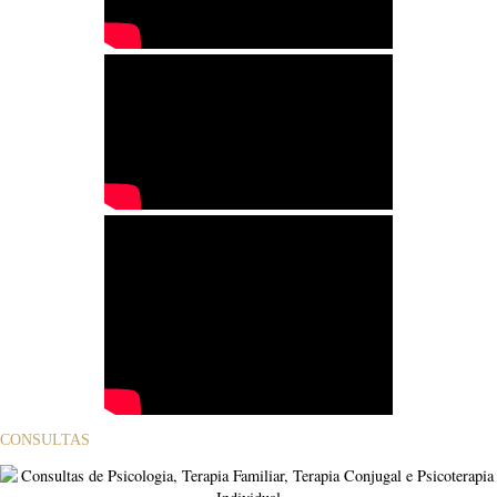
CONSULTAS