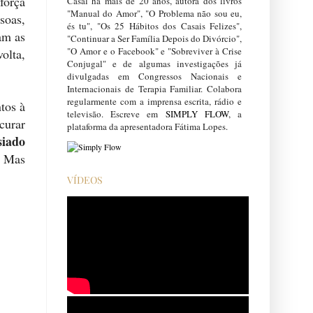
força
Casal há mais de 20 anos, autora dos livros
"Manual do Amor", "O Problema não sou eu,
soas,
és tu", "Os 25 Hábitos dos Casais Felizes",
am as
"Continuar a Ser Família Depois do Divórcio",
"O Amor e o Facebook" e "Sobreviver à Crise
olta,
Conjugal" e de algumas investigações já
divulgadas em Congressos Nacionais e
Internacionais de Terapia Familiar. Colabora
regularmente com a imprensa escrita, rádio e
tos à
televisão. Escreve em
SIMPLY FLOW
, a
curar
plataforma da apresentadora Fátima Lopes.
siado
. Mas
VÍDEOS