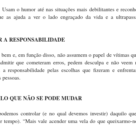
. Usam o humor até nas situações mais debilitantes e recon
ue as ajuda a ver o lado engraçado da vida e a ultrapass
R A RESPONSABILIDADE
 bem e, em função disso, não assumem o papel de vítimas q
 admitir que cometeram erros, pedem desculpa e não veem 
 a responsabilidade pelas escolhas que fizeram e enfrent
s pessoas.
ILO QUE NÃO SE PODE MUDAR
 podemos controlar (e no qual devemos investir) daquilo qu
r tempo). “Mais vale acender uma vela do que queixarmo-n