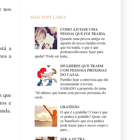
e nos
MAIS POPULARES
COMO AJUDAR UMA
PESSOA QUE FOI TRAÍDA
Quando uma pessoa amiga ou
alguém da nossa família revela
stá a
que foi traída, o que é que
podemos/devemos fazer para
nos a
ajudar? Pode ser tenta...
MULHERES QUE TRAEM
COM PESSOAS PRÓXIMAS
DO CASAL
Partilho hoje a entrevista que dei
recentemente à revista
SÁBADO a propósito do tema
"M ulheres que traem com pessoas próximas do
m que
casal...
ros e
GRATIDÃO
unda.
O que é a gratidão? Como é que
se pratica a gratidão? Quais são
os benefícios que essa prática
pode trazer para o nosso corpo e
para...
SER A OUTRA