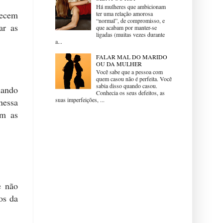
Há mulheres que ambicionam
hecem
ter uma relação amorosa
“normal”, de compromisso, e
ar as
que acabam por manter-se
ligadas (muitas vezes durante
a...
FALAR MAL DO MARIDO
OU DA MULHER
Você sabe que a pessoa com
quem casou não é perfeita. Você
sabia disso quando casou.
uando
Conhecia os seus defeitos, as
suas imperfeições, ...
nessa
am as
e não
os da