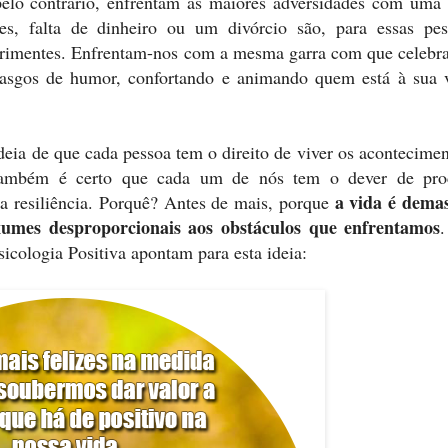
pelo contrário, enfrentam as maiores adversidades com uma 
tes, falta de dinheiro ou um divórcio são, para essas pes
primentes. Enfrentam-nos com a mesma garra com que celebr
rasgos de humor, confortando e animando quem está à sua v
deia de que cada pessoa tem o direito de viver os acontecimen
também é certo que cada um de nós tem o dever de pro
a vida é dema
ua resiliência. Porquê? Antes de mais, porque
umes desproporcionais aos obstáculos que enfrentamos
icologia Positiva apontam para esta ideia: