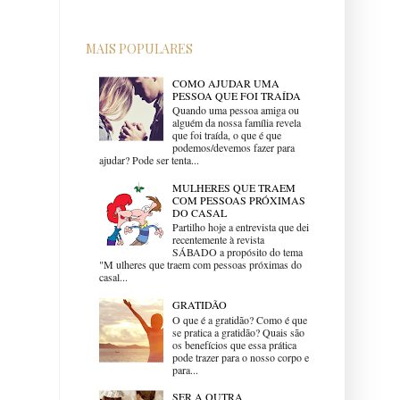
MAIS POPULARES
COMO AJUDAR UMA
PESSOA QUE FOI TRAÍDA
Quando uma pessoa amiga ou
alguém da nossa família revela
que foi traída, o que é que
podemos/devemos fazer para
ajudar? Pode ser tenta...
MULHERES QUE TRAEM
COM PESSOAS PRÓXIMAS
DO CASAL
Partilho hoje a entrevista que dei
recentemente à revista
SÁBADO a propósito do tema
"M ulheres que traem com pessoas próximas do
casal...
GRATIDÃO
O que é a gratidão? Como é que
se pratica a gratidão? Quais são
os benefícios que essa prática
pode trazer para o nosso corpo e
para...
SER A OUTRA