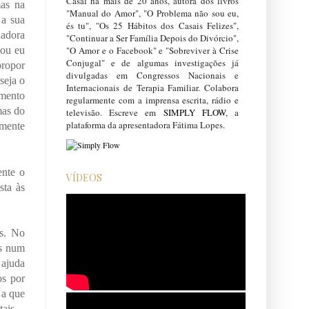
Casal há mais de 20 anos, autora dos livros
mas na
"Manual do Amor", "O Problema não sou eu,
 a sua
és tu", "Os 25 Hábitos dos Casais Felizes",
ladora
"Continuar a Ser Família Depois do Divórcio",
"O Amor e o Facebook" e "Sobreviver à Crise
sou eu
Conjugal" e de algumas investigações já
propor
divulgadas em Congressos Nacionais e
seja o
Internacionais de Terapia Familiar. Colabora
imento
regularmente com a imprensa escrita, rádio e
mas do
televisão. Escreve em
SIMPLY FLOW
, a
plataforma da apresentadora Fátima Lopes.
amente
ente o
VÍDEOS
sta às
as. No
os num
 ajuda
os por
 a que
tais –