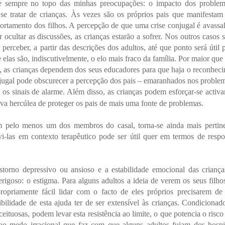
e sempre no topo das minhas preocupações: o impacto dos proble
e se tratar de crianças. Às vezes são os próprios pais que manifestam
rtamento dos filhos. A percepção de que uma crise conjugal é avassa
ocultar as discussões, as crianças estarão a sofrer. Nos outros casos 
perceber, a partir das descrições dos adultos, até que ponto será útil 
elas são, indiscutivelmente, o elo mais fraco da família. Por maior que 
s, as crianças dependem dos seus educadores para que haja o reconhec
jugal pode obscurecer a percepção dos pais – emaranhados nos proble
 os sinais de alarme. Além disso, as crianças podem esforçar-se activ
a hercúlea de proteger os pais de mais uma fonte de problemas.
em pelo menos um dos membros do casal, torna-se ainda mais pertin
uvi-las em contexto terapêutico pode ser útil quer em termos de respo
storno depressivo ou ansioso e a estabilidade emocional das crianç
erigoso: o estigma. Para alguns adultos a ideia de verem os seus filh
ropriamente fácil lidar com o facto de eles próprios precisarem de
sibilidade de esta ajuda ter de ser extensível às crianças. Condicionad
ituosas, podem levar esta resistência ao limite, o que potencia o risco
 ao medo irracional que faz com que alguns adultos fujam dos hospi