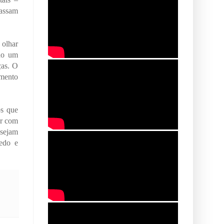
passam
 olhar
ado um
ças. O
imento
os que
or com
 sejam
medo e