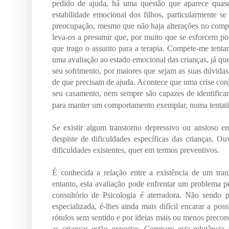
pedido de ajuda, há uma questão que aparece quas
estabilidade emocional dos filhos, particularmente s
preocupação, mesmo que não haja alterações no compo
leva-os a presumir que, por muito que se esforcem por 
que trago o assunto para a terapia. Compete-me tentar 
uma avaliação ao estado emocional das crianças, já que 
seu sofrimento, por maiores que sejam as suas dúvida
de que precisam de ajuda. Acontece que uma crise con
seu casamento, nem sempre são capazes de identificar
para manter um comportamento exemplar, numa tentativ
Se existir algum transtorno depressivo ou ansioso 
despiste de dificuldades específicas das crianças. O
dificuldades existentes, quer em termos preventivos.
É conhecida a relação entre a existência de um tran
entanto, esta avaliação pode enfrentar um problema p
consultório de Psicologia é aterradora. Não sendo p
especializada, é-lhes ainda mais difícil encarar a pos
rótulos sem sentido e por ideias mais ou menos preconce
as crianças estão expostas. Comparo esta relutância