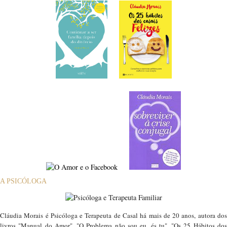
A PSICÓLOGA
Cláudia Morais é Psicóloga e Terapeuta de Casal há mais de 20 anos, autora dos
livros "Manual do Amor", "O Problema não sou eu, és tu", "Os 25 Hábitos dos