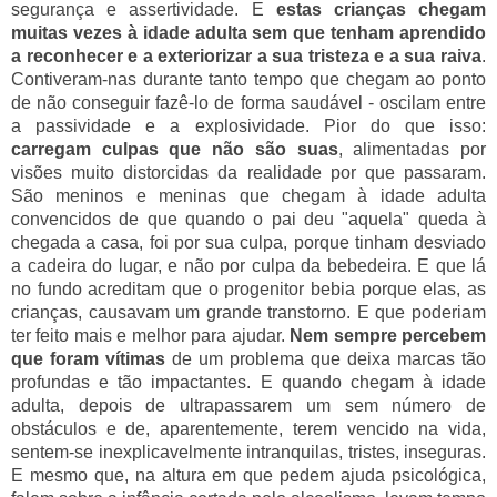
segurança e assertividade. E
estas crianças chegam
muitas vezes à idade adulta sem que tenham aprendido
a reconhecer e a exteriorizar a sua tristeza e a sua raiva
.
Contiveram-nas durante tanto tempo que chegam ao ponto
de não conseguir fazê-lo de forma saudável - oscilam entre
a passividade e a explosividade. Pior do que isso:
carregam culpas que não são suas
, alimentadas por
visões muito distorcidas da realidade por que passaram.
São meninos e meninas que chegam à idade adulta
convencidos de que quando o pai deu "aquela" queda à
chegada a casa, foi por sua culpa, porque tinham desviado
a cadeira do lugar, e não por culpa da bebedeira. E que lá
no fundo acreditam que o progenitor bebia porque elas, as
crianças, causavam um grande transtorno. E que poderiam
ter feito mais e melhor para ajudar.
Nem sempre percebem
que foram vítimas
de um problema que deixa marcas tão
profundas e tão impactantes. E quando chegam à idade
adulta, depois de ultrapassarem um sem número de
obstáculos e de, aparentemente, terem vencido na vida,
sentem-se inexplicavelmente intranquilas, tristes, inseguras.
E mesmo que, na altura em que pedem ajuda psicológica,