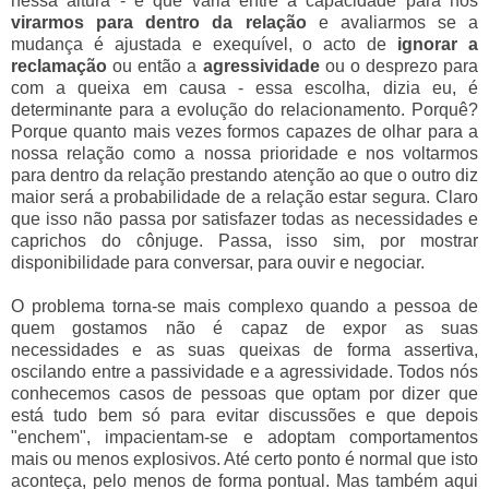
nessa altura - e que varia entre a capacidade para nos
virarmos para dentro da relação
e avaliarmos se a
mudança é ajustada e exequível, o acto de
ignorar a
reclamação
ou então a
agressividade
ou o desprezo para
com a queixa em causa - essa escolha, dizia eu, é
determinante para a evolução do relacionamento. Porquê?
Porque quanto mais vezes formos capazes de olhar para a
nossa relação como a nossa prioridade e nos voltarmos
para dentro da relação prestando atenção ao que o outro diz
maior será a probabilidade de a relação estar segura. Claro
que isso não passa por satisfazer todas as necessidades e
caprichos do cônjuge. Passa, isso sim, por mostrar
disponibilidade para conversar, para ouvir e negociar.
O problema torna-se mais complexo quando a pessoa de
quem gostamos não é capaz de expor as suas
necessidades e as suas queixas de forma assertiva,
oscilando entre a passividade e a agressividade. Todos nós
conhecemos casos de pessoas que optam por dizer que
está tudo bem só para evitar discussões e que depois
"enchem", impacientam-se e adoptam comportamentos
mais ou menos explosivos. Até certo ponto é normal que isto
aconteça, pelo menos de forma pontual. Mas também aqui