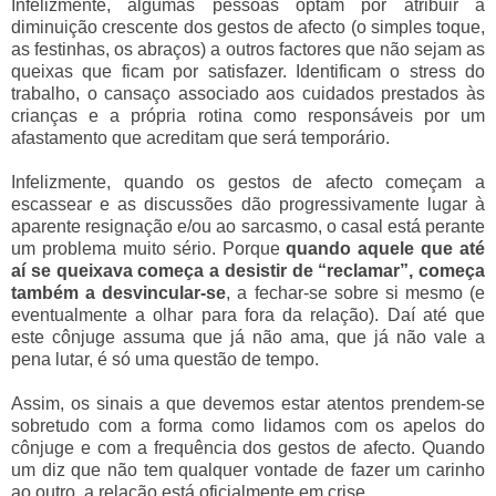
Infelizmente, algumas pessoas optam por atribuir a
diminuição crescente dos gestos de afecto (o simples toque,
as festinhas, os abraços) a outros factores que não sejam as
queixas que ficam por satisfazer. Identificam o stress do
trabalho, o cansaço associado aos cuidados prestados às
crianças e a própria rotina como responsáveis por um
afastamento que acreditam que será temporário.
Infelizmente, quando os gestos de afecto começam a
escassear e as discussões dão progressivamente lugar à
aparente resignação e/ou ao sarcasmo, o casal está perante
um problema muito sério. Porque
quando aquele que até
aí se queixava começa a desistir de “reclamar”, começa
também a desvincular-se
, a fechar-se sobre si mesmo (e
eventualmente a olhar para fora da relação). Daí até que
este cônjuge assuma que já não ama, que já não vale a
pena lutar, é só uma questão de tempo.
Assim, os sinais a que devemos estar atentos prendem-se
sobretudo com a forma como lidamos com os apelos do
cônjuge e com a frequência dos gestos de afecto. Quando
um diz que não tem qualquer vontade de fazer um carinho
ao outro, a relação está oficialmente em crise.