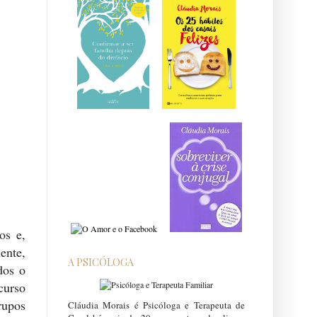
os e,
ente,
A PSICÓLOGA
dos o
curso
rupos
Cláudia Morais é Psicóloga e Terapeuta de