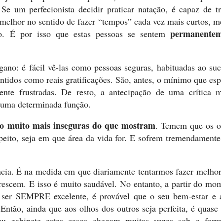
e um perfecionista decidir praticar natação, é capaz de tr
u melhor no sentido de fazer “tempos” cada vez mais curtos, 
permanentem
o. É por isso que estas pessoas se sentem
gano: é fácil vê-las como pessoas seguras, habituadas ao suc
entidos como reais gratificações. São, antes, o mínimo que es
ente frustradas. De resto, a antecipação de uma crítica 
m uma determinada função.
ão muito mais inseguras do que mostram
. Temem que os o
peito, seja em que área da vida for. E sofrem tremendament
cia. É na medida em que diariamente tentarmos fazer melhor
escem. E isso é muito saudável. No entanto, a partir do mo
ser SEMPRE excelente, é provável que o seu bem-estar e 
ntão, ainda que aos olhos dos outros seja perfeita, é quase 
meu gabinete estes casos chegam muitas vezes sob a for