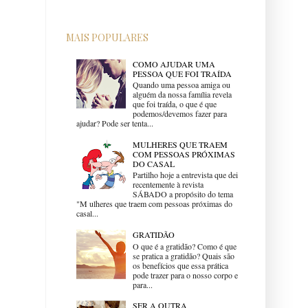
MAIS POPULARES
COMO AJUDAR UMA
PESSOA QUE FOI TRAÍDA
Quando uma pessoa amiga ou
alguém da nossa família revela
que foi traída, o que é que
podemos/devemos fazer para
ajudar? Pode ser tenta...
MULHERES QUE TRAEM
COM PESSOAS PRÓXIMAS
DO CASAL
Partilho hoje a entrevista que dei
recentemente à revista
SÁBADO a propósito do tema
"M ulheres que traem com pessoas próximas do
casal...
GRATIDÃO
O que é a gratidão? Como é que
se pratica a gratidão? Quais são
os benefícios que essa prática
pode trazer para o nosso corpo e
para...
SER A OUTRA