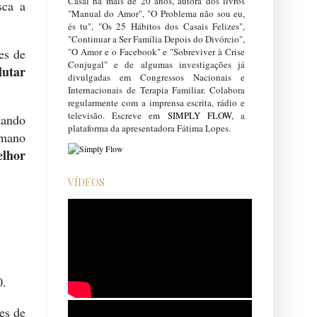
Casal há mais de 20 anos, autora dos livros
sca a
"Manual do Amor", "O Problema não sou eu,
és tu", "Os 25 Hábitos dos Casais Felizes",
"Continuar a Ser Família Depois do Divórcio",
"O Amor e o Facebook" e "Sobreviver à Crise
es de
Conjugal" e de algumas investigações já
lutar
divulgadas em Congressos Nacionais e
Internacionais de Terapia Familiar. Colabora
regularmente com a imprensa escrita, rádio e
televisão. Escreve em
SIMPLY FLOW
, a
dando
plataforma da apresentadora Fátima Lopes.
umano
elhor
VÍDEOS
0.
es de