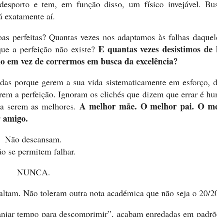
 desporto e tem, em função disso, um físico invejável. Bu
á exatamente aí.
as perfeitas? Quantas vezes nos adaptamos às falhas daquel
E quantas vezes desistimos de 
ue a perfeição não existe?
io em vez de corrermos em busca da excelência?
das porque gerem a sua vida sistematicamente em esforço, 
girem a perfeição. Ignoram os clichés que dizem que errar é h
A melhor mãe. O melhor pai. O m
ra serem as melhores.
r amigo.
Não descansam.
o se permitem falhar.
NUNCA.
ltam. Não toleram outra nota académica que não seja o 20/2
njar tempo para descomprimir”, acabam enredadas em padrõ