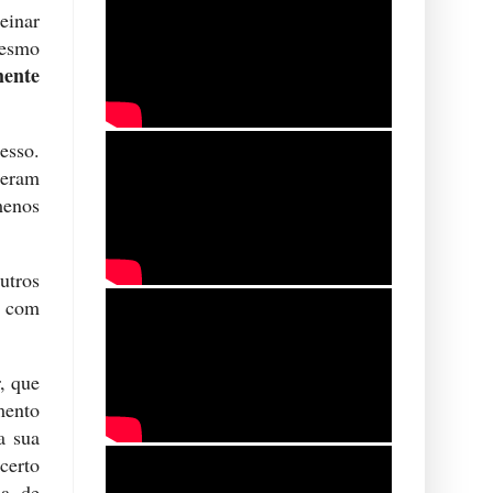
einar
mesmo
ente
esso.
peram
menos
utros
e com
, que
mento
a sua
certo
ma de