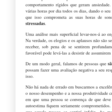
comportamento rígidos que geram ansiedade. S
várias horas por dia todos os dias, dando o se
que isso comprometa as suas horas de son
stressadas
.
Uma análise mais superficial levar-nos-á ao en
Na verdade, os elogios e os aplausos não são s
receber, sob pena de se sentirem profundam
favorável pode levá-las a desistir de assumire
s
De um modo geral, falamos de pessoas que
possam fazer uma avaliação negativa a seu res
isso.
Não há nada de errado em buscarmos a excelên
o nosso desempenho e a nossa produtividade cr
em que uma pessoa se convença de que deve 
autoestima fiquem seriamente comprometidos. E
que aquela pessoa se sentirá infeliz. Ao 