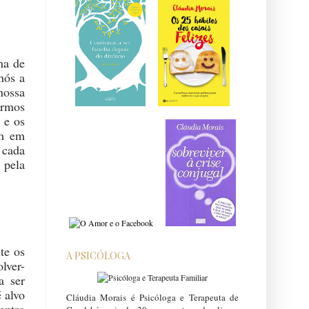
ma de
nós a
nossa
ermos
 e os
em em
 cada
 pela
te os
A PSICÓLOGA
lver-
a ser
 alvo
Cláudia Morais é Psicóloga e Terapeuta de