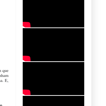
m que
inham
a. E,
mo