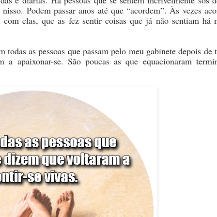
as e diárias. Há pessoas que se sentem incrivelmente sós d
 nisso. Podem passar anos até que “acordem”. Às vezes ac
com elas, que as fez sentir coisas que já não sentiam há 
m todas as pessoas que passam pelo meu gabinete depois de 
m a apaixonar-se. São poucas as que equacionaram termi