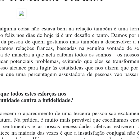
e alguma coisa não estava bem na relação também é uma for
o feliz nos dias de hoje já é um desafio e tanto. Damos por 
es da pessoa de quem gostamos mas também a desenvolver a 
truamos relações francas, baseadas na genuína vontade de s
da de maneira a que nela caibam todos os sonhos – os nossos
car potenciais problemas, evitando que eles se transform
sso alcance para fugir às estatísticas que nos dizem que por
ou que uma percentagem assustadora de pessoas vão passar
que todos estes esforços nos
nidade contra a infidelidade?
vorecem o aparecimento de uma terceira pessoa são exatamen
ura. Na prática, é muito mais provável que escolhamos envo
 sentimentos e as nossas necessidades afetivas estiverem 
ece na maioria das vezes é que a insatisfação conjugal não é