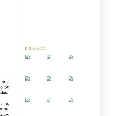
INSTAGRAM
jam à
io ou
idas.
ante,
ra me
tempo