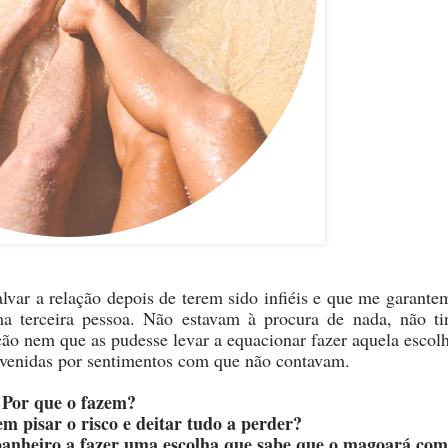
var a relação depois de terem sido infiéis e que me garante
ma terceira pessoa. Não estavam à procura de nada, não t
ão nem que as pudesse levar a equacionar fazer aquela escolh
evenidas por sentimentos com que não contavam.
Por que o fazem?
m pisar o risco e deitar tudo a perder?
anheiro a fazer uma escolha que sabe que o magoará co