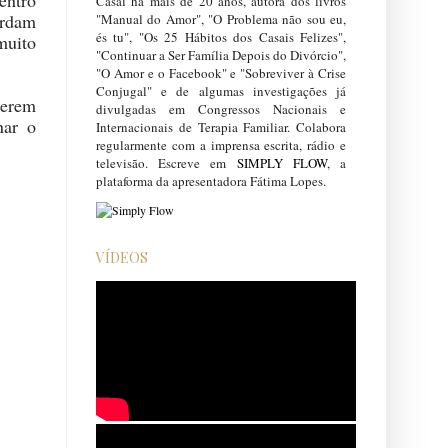
entro
Casal há mais de 20 anos, autora dos livros
ordam
"Manual do Amor", "O Problema não sou eu,
és tu", "Os 25 Hábitos dos Casais Felizes",
muito
"Continuar a Ser Família Depois do Divórcio",
"O Amor e o Facebook" e "Sobreviver à Crise
Conjugal" e de algumas investigações já
terem
divulgadas em Congressos Nacionais e
nar o
Internacionais de Terapia Familiar. Colabora
regularmente com a imprensa escrita, rádio e
televisão. Escreve em
SIMPLY FLOW
, a
plataforma da apresentadora Fátima Lopes.
VÍDEOS