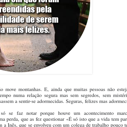
ão move montanhas. E, ainda que muitas pessoas não este
 tempo numa relação segura mas sem segredos, sem mistér
assem a sentir-se adormecidas. Seguras, felizes mas adormec
 só se faz notar porque houve um acontecimento marc
 perda, que as fez questionar «É só isto que a vida tem pa
m a Inês, que se envolveu com um colega de trabalho pouco 