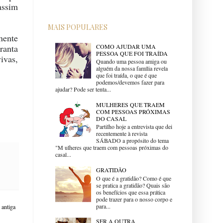
assim
MAIS POPULARES
nente
COMO AJUDAR UMA
ranta
PESSOA QUE FOI TRAÍDA
ivas,
Quando uma pessoa amiga ou
alguém da nossa família revela
que foi traída, o que é que
podemos/devemos fazer para
ajudar? Pode ser tenta...
MULHERES QUE TRAEM
COM PESSOAS PRÓXIMAS
DO CASAL
Partilho hoje a entrevista que dei
recentemente à revista
SÁBADO a propósito do tema
"M ulheres que traem com pessoas próximas do
casal...
GRATIDÃO
O que é a gratidão? Como é que
se pratica a gratidão? Quais são
os benefícios que essa prática
pode trazer para o nosso corpo e
para...
antiga
SER A OUTRA