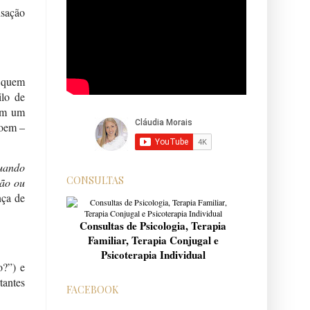
nsação
m quem
ilo de
tem um
goem –
Quando
CONSULTAS
xão ou
nça de
Consultas de Psicologia, Terapia
Familiar, Terapia Conjugal e
Psicoterapia Individual
o?”) e
tantes
FACEBOOK