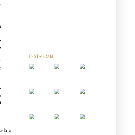
r
–
a
e
o
INSTAGRAM
r
r
r
e
e
m
tada e