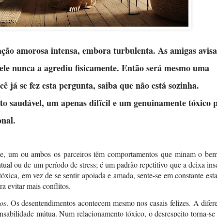
ação amorosa
intensa, embora turbulenta. As amigas avis
l, ele nunca a agrediu fisicamente. Então será mesmo uma
ê já se fez esta pergunta, saiba que não está sozinha.
to saudável, um apenas difícil e um genuinamente tóxico 
onal.
nte, um ou ambos os parceiros têm comportamentos que minam o bem
ual ou de um período de stress; é um padrão repetitivo que a deixa ins
óxica, em vez de se sentir apoiada e amada, sente-se em constante est
a evitar mais conflitos.
os
. Os desentendimentos acontecem mesmo nos casais felizes. A difer
nsabilidade mútua. Num relacionamento tóxico, o desrespeito torna-se 