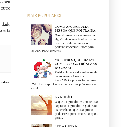
 o seu
 outro
MAIS POPULARES
lidade
COMO AJUDAR UMA
o está
PESSOA QUE FOI TRAÍDA
Quando uma pessoa amiga ou
alguém da nossa família revela
que foi traída, o que é que
podemos/devemos fazer para
ajudar? Pode ser tenta...
MULHERES QUE TRAEM
COM PESSOAS PRÓXIMAS
DO CASAL
Partilho hoje a entrevista que dei
recentemente à revista
SÁBADO a propósito do tema
antiga
"M ulheres que traem com pessoas próximas do
casal...
GRATIDÃO
O que é a gratidão? Como é que
se pratica a gratidão? Quais são
os benefícios que essa prática
pode trazer para o nosso corpo e
para...
SER A OUTRA