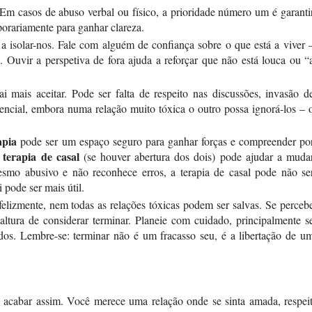
Em casos de abuso verbal ou físico, a prioridade número um é garanti
mporariamente para ganhar clareza.
 isolar-nos. Fale com alguém de confiança sobre o que está a viver 
Ouvir a perspetiva de fora ajuda a reforçar que não está louca ou “
 mais aceitar. Pode ser falta de respeito nas discussões, invasão d
sencial, embora numa relação muito tóxica o outro possa ignorá-los – 
apia
pode ser um espaço seguro para ganhar forças e compreender po
terapia de casal
a
(se houver abertura dos dois) pode ajudar a muda
esmo abusivo e não reconhece erros, a terapia de casal pode não se
i pode ser mais útil.
elizmente, nem todas as relações tóxicas podem ser salvas. Se perceb
altura de considerar terminar. Planeie com cuidado, principalmente s
dos. Lembre-se: terminar não é um fracasso seu, é a libertação de u
 acabar assim. Você merece uma relação onde se sinta amada, respei