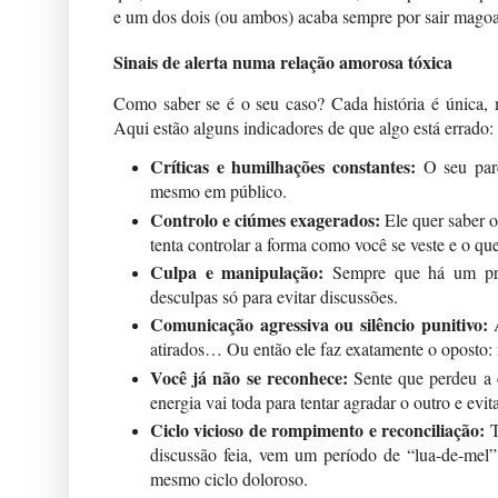
e um dos dois (ou ambos) acaba sempre por sair mago
Sinais de alerta numa relação amorosa tóxica
Como saber se é o seu caso? Cada história é única,
Aqui estão alguns indicadores de que algo está errado:
Críticas e humilhações constantes:
O seu parce
mesmo em público.
Controlo e ciúmes exagerados:
Ele quer saber o
tenta controlar a forma como você se veste e o que
Culpa e manipulação:
Sempre que há um prob
desculpas só para evitar discussões.
Comunicação agressiva ou silêncio punitivo:
A
atirados… Ou então ele faz exatamente o oposto: 
Você já não se reconhece:
Sente que perdeu a c
energia vai toda para tentar agradar o outro e evi
Ciclo vicioso de rompimento e reconciliação:
T
discussão feia, vem um período de “lua-de-mel
mesmo ciclo doloroso.