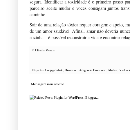
segura. Identificar a toxicidade é o primeiro passo p
parceiro aceite mudar e vocês consigam juntos transf
caminho.
Sair de uma relação tóxica requer coragem e apoio, ma
de um amor saudável. Afinal, amar não deveria nunca d
sozinha – é possível reconstruir a vida e encontrar rela
©
Cláudia Morais
Etiquetas:
Conjugalidade
,
Divórcio
,
Inteligência Emocional
,
Mulher
,
Violênc
Mensagem mais recente