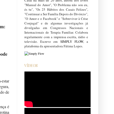
Casal há mais de 20 anos, autora dos livros
"Manual do Amor", "O Problema não sou eu,
és tu", "Os 25 Hábitos dos Casais Felizes",
"Continuar a Ser Família Depois do Divórcio",
"O Amor e o Facebook" e "Sobreviver à Crise
Conjugal" e de algumas investigações já
am:
divulgadas em Congressos Nacionais e
Internacionais de Terapia Familiar. Colabora
regularmente com a imprensa escrita, rádio e
televisão. Escreve em
SIMPLY FLOW
, a
plataforma da apresentadora Fátima Lopes.
pode
VÍDEOS
-estar
egura,
ado de
ença é
rotina