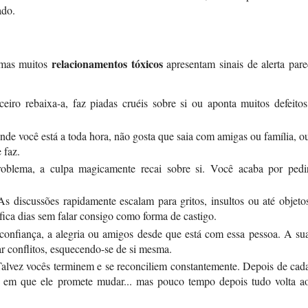
ado.
relacionamentos tóxicos
 mas muitos
apresentam sinais de alerta pare
iro rebaixa-a, faz piadas cruéis sobre si ou aponta muitos defeitos
nde você está a toda hora, não gosta que saia com amigas ou família, o
 faz.
lema, a culpa magicamente recai sobre si. Você acaba por pedi
s discussões rapidamente escalam para gritos, insultos ou até objeto
fica dias sem falar consigo como forma de castigo.
onfiança, a alegria ou amigos desde que está com essa pessoa. A su
tar conflitos, esquecendo-se de si mesma.
alvez vocês terminem e se reconciliem constantemente. Depois de cad
” em que ele promete mudar... mas pouco tempo depois tudo volta a