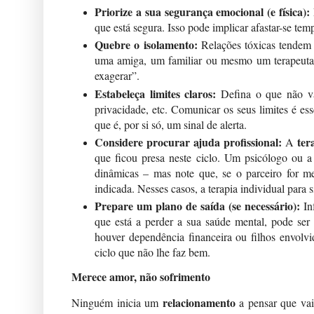
Priorize a sua segurança emocional (e física):
que está segura. Isso pode implicar afastar-se te
Quebre o isolamento:
Relações tóxicas tendem a
uma amiga, um familiar ou mesmo um terapeuta. 
exagerar”.
Estabeleça limites claros:
Defina o que não vai
privacidade, etc. Comunicar os seus limites é es
que é, por si só, um sinal de alerta.
Considere procurar ajuda profissional:
ter
A
que ficou presa neste ciclo. Um psicólogo ou 
dinâmicas – mas note que, se o parceiro for m
indicada. Nesses casos, a terapia individual para s
Prepare um plano de saída (se necessário):
Inf
que está a perder a sua saúde mental, pode ser 
houver dependência financeira ou filhos envolvi
ciclo que não lhe faz bem.
Merece amor, não sofrimento
relacionamento
Ninguém inicia um
a pensar que vai