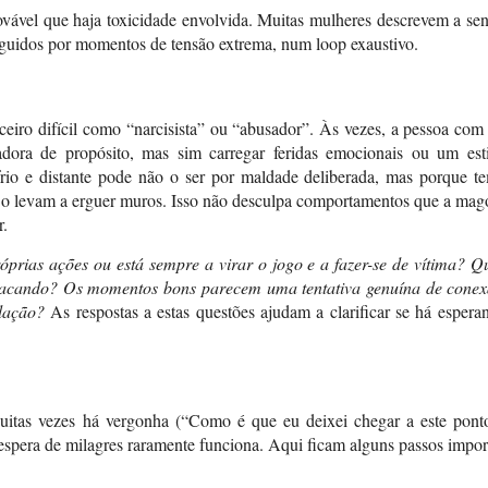
provável que haja toxicidade envolvida. Muitas mulheres descrevem a se
guidos por momentos de tensão extrema, num loop exaustivo.
eiro difícil como “narcisista” ou “abusador”. Às vezes, a pessoa co
dora de propósito, mas sim carregar feridas emocionais ou um est
rio e distante pode não o ser por maldade deliberada, mas porque 
 o levam a erguer muros. Isso não desculpa comportamentos que a ma
r.
óprias ações ou está sempre a virar o jogo e a fazer-se de vítima? 
e atacando? Os momentos bons parecem uma tentativa genuína de cone
lação?
As respostas a estas questões ajudam a clarificar se há espera
uitas vezes há vergonha (“Como é que eu deixei chegar a este pont
espera de milagres raramente funciona. Aqui ficam alguns passos impor