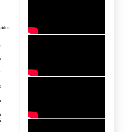
cidos.
,
u
r
s
a
a
o