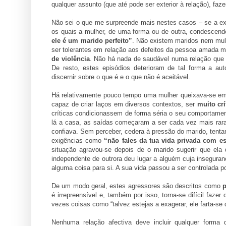
qualquer assunto (que até pode ser exterior à relação), fa
Não sei o que me surpreende mais nestes casos – se a ex
os quais a mulher, de uma forma ou de outra, condescend
ele é um marido perfeito”
. Não existem maridos nem mul
ser tolerantes em relação aos defeitos da pessoa amada 
de violência
. Não há nada de saudável numa relação que é
De resto, estes episódios deterioram de tal forma a aut
discernir sobre o que é e o que não é aceitável.
Há relativamente pouco tempo uma mulher queixava-se em te
capaz de criar laços em diversos contextos, ser
muito cr
críticas condicionassem de forma séria o seu comportamen
lá a casa, as saídas começaram a ser cada vez mais rara
confiava. Sem perceber, cedera à pressão do marido, tenta
exigências como
“não fales da tua vida privada com e
situação agravou-se depois de o marido sugerir que ela 
independente de outrora deu lugar a alguém cuja insegur
alguma coisa para si. A sua vida passou a ser controlada p
De um modo geral, estes agressores são descritos como
p
é irrepreensível e, também por isso, torna-se difícil faz
vezes coisas como “talvez estejas a exagerar, ele farta-se 
Nenhuma relação afectiva deve incluir qualquer forma 