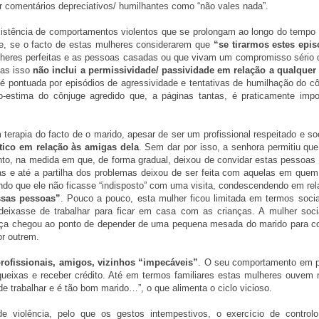
zer comentários depreciativos/ humilhantes como “não vales nada”.
istência de comportamentos violentos que se prolongam ao longo do tempo
e, se o facto de estas mulheres considerarem que
“se tirarmos estes epis
heres perfeitas e as pessoas casadas ou que vivam um compromisso sério
mas isso
não inclui a permissividade/ passividade em relação a qualquer
 pontuada por episódios de agressividade e tentativas de humilhação do cô
o-estima do cônjuge agredido que, a páginas tantas, é praticamente impo
rapia do facto de o marido, apesar de ser um profissional respeitado e soc
ítico em relação às amigas dela
. Sem dar por isso, a senhora permitiu que
to, na medida em que, de forma gradual, deixou de convidar estas pessoas p
s e até a partilha dos problemas deixou de ser feita com aquelas em quem
ndo que ele não ficasse “indisposto” com uma visita, condescendendo em rel
ssas pessoas”
. Pouco a pouco, esta mulher ficou limitada em termos socia
deixasse de trabalhar para ficar em casa com as crianças. A mulher soci
ança chegou ao ponto de depender de uma pequena mesada do marido para c
or outrem.
rofissionais, amigos, vizinhos “impecáveis”
. O seu comportamento em p
er queixas e receber crédito. Até em termos familiares estas mulheres ouvem
de trabalhar e é tão bom marido…”, o que alimenta o ciclo vicioso.
de violência, pelo que os gestos intempestivos, o exercício de control