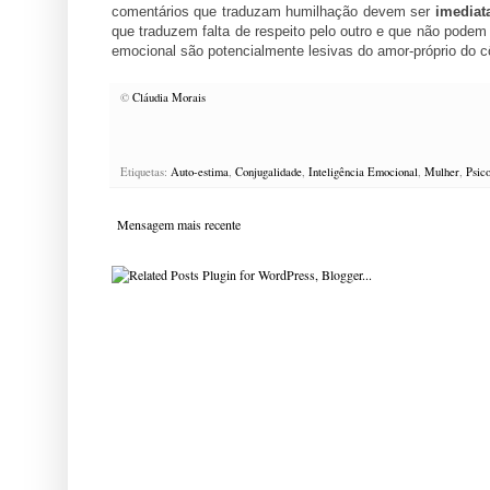
comentários que traduzam humilhação devem ser
imediat
que traduzem falta de respeito pelo outro e que não podem
emocional são potencialmente lesivas do amor-próprio do c
©
Cláudia Morais
Etiquetas:
Auto-estima
,
Conjugalidade
,
Inteligência Emocional
,
Mulher
,
Psic
Mensagem mais recente