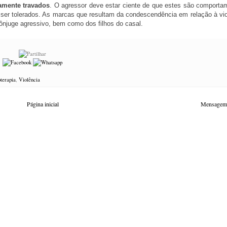
amente travados
. O agressor deve estar ciente de que estes são comporta
 ser tolerados. As marcas que resultam da condescendência em relação à vio
ônjuge agressivo, bem como dos filhos do casal.
oterapia
,
Violência
Página inicial
Mensagem 