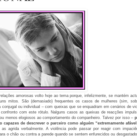
s relações amorosas volto hoje ao tema porque, infelizmente, se mantém actu
ns mitos. São (demasiado) frequentes os casos de mulheres (sim, sob
 conjugal ou individual – com queixas que se enquadram em cenários de vio
confronto com este rótulo. Nalguns casos as queixas de reacções impuls
 ou menos elogiosos ao comportamento do companheiro. Talvez por isso –
p
ão capazes de descrever o parceiro como alguém “extremamente afáve
 as agrida verbalmente. A violência pode passar por reagir com impaciê
 para o chão ou contra a parede quando se sentem enfurecidos ou desgastad