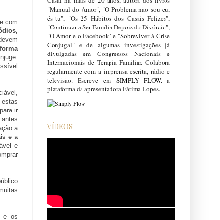
Casal há mais de 20 anos, autora dos livros
"Manual do Amor", "O Problema não sou eu,
és tu", "Os 25 Hábitos dos Casais Felizes",
 e com
"Continuar a Ser Família Depois do Divórcio",
ódios,
"O Amor e o Facebook" e "Sobreviver à Crise
 devem
Conjugal" e de algumas investigações já
 forma
divulgadas em Congressos Nacionais e
njuge.
Internacionais de Terapia Familiar. Colabora
ssível
regularmente com a imprensa escrita, rádio e
televisão. Escreve em
SIMPLY FLOW
, a
plataforma da apresentadora Fátima Lopes.
iável,
 estas
ara ir
 antes
VÍDEOS
ação a
is e a
ável e
omprar
úblico
 muitas
o e os