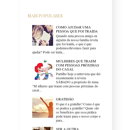
MAIS POPULARES
COMO AJUDAR UMA
PESSOA QUE FOI TRAÍDA
Quando uma pessoa amiga ou
alguém da nossa família revela
que foi traída, o que é que
podemos/devemos fazer para
ajudar? Pode ser tenta...
MULHERES QUE TRAEM
COM PESSOAS PRÓXIMAS
DO CASAL
Partilho hoje a entrevista que dei
recentemente à revista
SÁBADO a propósito do tema
"M ulheres que traem com pessoas próximas do
casal...
GRATIDÃO
O que é a gratidão? Como é que
se pratica a gratidão? Quais são
os benefícios que essa prática
pode trazer para o nosso corpo e
para...
SER A OUTRA