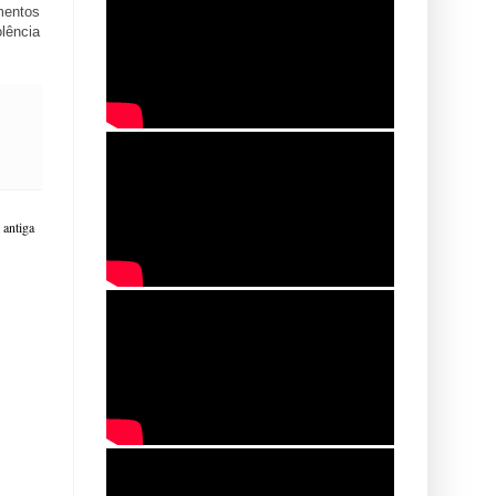
mentos
lência
antiga