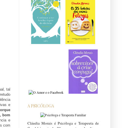
al, tal
retudo
lência
ivas e
A PSICÓLOGA
orque
l, bom
ncia e
Cláudia Morais é Psicóloga e Terapeuta de
os com